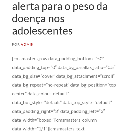
alerta para o peso da
doença nos
adolescentes
POR
ADMIN
[cmsmasters_row data_padding_bottom=”50″
data_padding_top=”0″ data_bg_parallax_ratio=”0.5″
data_bg_size=”cover” data_bg_attachment=”scroll”
data_bg_repeat=”no-repeat” data_bg_position=”top
center” data_color=”default”
data_bot_style=”default” data_top_style=”default”
data_padding_right=”3″ data_padding_left=”3″
data_width=”boxed”][cmsmasters_column
data_width=”1/1″][cmsmasters_text