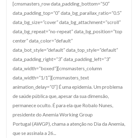
[cmsmasters_row data_padding_bottom=”50″
data_padding_top=”0″ data_bg_parallax_ratio=”0.5″
data_bg_size=”cover” data_bg_attachment=”scroll”
data_bg_repeat=”no-repeat” data_bg_position=”top
center” data_color=”default”
data_bot_style=”default” data_top_style=”default”
data_padding_right=”3″ data_padding_left=”3″
data_width=”boxed”][cmsmasters_column
data_width=”1/1″][cmsmasters_text
animation_delay=”0″] É uma epidemia. Um problema
de saúde pública que, apesar da sua dimensão,
permanece oculto. É para ela que Robalo Nunes,
presidente do Anemia Working Group
Portugal (AWGP), chama a atenção no Dia da Anemia,
que se assinala a 26...