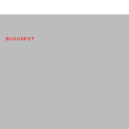
BLOGSPOT
pinco kazino